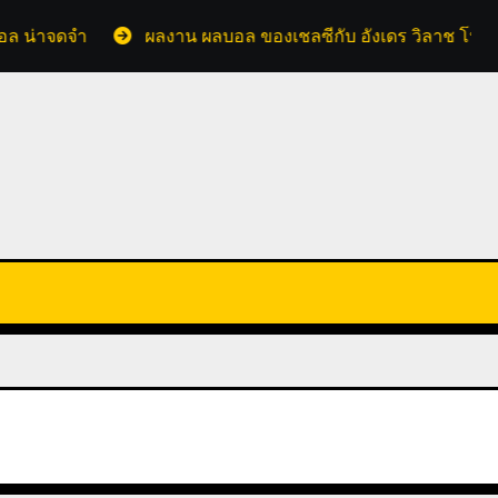
 น่าจดจำ
ผลงาน ผลบอล ของเชลซีกับ อังเดร วิลาช โบอาส