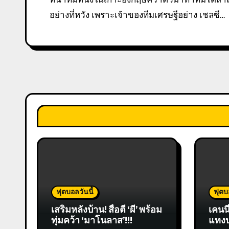
อย่างที่หวัง เพราะเจ้าของทีมเศรษฐีอย่าง เชลซี…
ฟุตบอลวันนี้
ฟุตบ
เสริมหลังบ้าน! สื่อตี ‘ผี’ พร้อม
เคนนี
ทุ่มคว้า ‘มาโนลาส’!!!
แทงบ