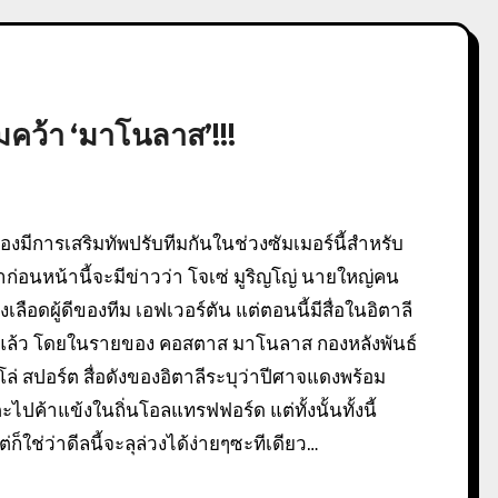
ุ่มคว้า ‘มาโนลาส’!!!
าก่อนหน้านี้จะมีข่าวว่า โจเซ่ มูริญโญ่ นายใหญ่คน
ลือดผู้ดีของทีม เอฟเวอร์ตัน แต่ตอนนี้มีสื่อในอิตาลี
ยแล้ว โดยในรายของ คอสตาส มาโนลาส กองหลังพันธ์
ล่ สปอร์ต สื่อดังของอิตาลีระบุว่าปีศาจแดงพร้อม
ตะไปค้าแข้งในถิ่นโอลแทรฟฟอร์ด แต่ทั้งนั้นทั้งนี้
่ก็ใช่ว่าดีลนี้จะลุล่วงได้ง่ายๆซะทีเดียว…