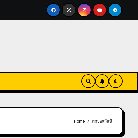
เสริมหลังบ้าน! สื่อตี ‘ผี’ พร้อมทุ่มคว้า ‘มาโนลาส’!!!
Home
ฟุตบอลวันนี้