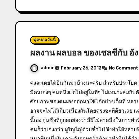
ฟุตบอลวันนี้
ผลงาน ผลบอล ของเชลซีกับ อัง
admin
February 26, 2012
No Comment
คงจะเคยได้ยินกันมาบ้างนะครับ สำหรับประโยค ประมาณว่า “อยู่ผิดที่” ก็คืออธิบายได้ดังนี้ครับ การที่
มีคนเก่งๆ คนหนึ่งแต่ไปอยู่ในที่ๆ ไม่เหมาะสมกั
ศักยภาพของตนเองออกมาใช้ได้อย่างเต็มที่ หลายค
อาจจะไม่ได้เกี่ยวเนื่องกันโดยตรงซะทีดียวเลย แ
นี้เอง กุนซือที่ถูกยกย่องว่ามีฝีไม้ลายมือในการท
คนก็ว่าเก่งกว่า มูริญโญ่ด้วยซ้ำไป จึงทำให้หลา
หนาทีมหนึ่งในเกาะอังกฤษคว้าตัวมาทำทีมได้สำเร