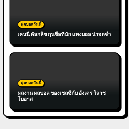
ฟุตบอลวันนี้
เคนนี่ ดัลกลิช กุนซือที่นัก แทงบอล น่าจดจำ
ฟุตบอลวันนี้
ผลงาน ผลบอล ของเชลซีกับ อังเดร วิลาช
โบอาส